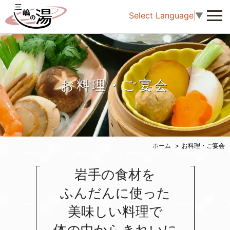
Select Language
▼
お料理・ご宴会
ホーム
お料理・ご宴会
岩手の食材を
ふんだんに使った
美味しい料理で