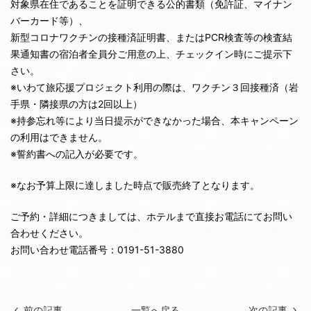
対象県在住であることを証明できる公的書類（免許証、マイナン
バーカード等）、
新型コロナワクチンの接種済証明書、またはPCR検査等の検査結
果通知書の宿泊者全員分ご用意の上、チェックイン時にご提示下
さい。
※いわて旅応援プロジェクト利用の際は、ワクチン３回接種済（岩
手県・隣接県の方は2回以上）
※持参忘れ等により当日提示ができなかった場合、本キャンペーン
の利用はできません。
※誓約書への記入が必要です。
※なお予算上限に達しました時点で販売終了となります。
ご予約・詳細につきましては、ホテルまで直接お電話にてお問い
合わせください。
お問い合わせ電話番号：0191-51-3880
前の記事
一覧へ戻る
次の記事